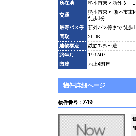
所在地
熊本市東区新外３－
熊本市東区 熊本市東
交通
徒歩1分
最寄バス停
新外バス停まで 徒歩
間取
2LDK
建物構造
鉄筋ｺﾝｸﾘｰﾄ造
築年月
1992/07
階建
地上4階建
物件詳細ページ
749
物件番号：