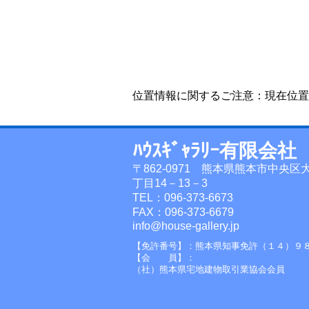
位置情報に関するご注意：現在位置
ﾊｳｽｷﾞｬﾗﾘｰ有限会社
〒862-0971 熊本県熊本市中央区
丁目14－13－3
TEL：096-373-6673
FAX：096-373-6679
info@house-gallery.jp
【免許番号】：熊本県知事免許（１４）９
【会 員】：
（社）熊本県宅地建物取引業協会会員