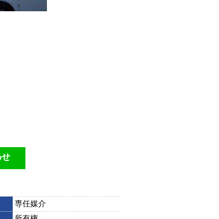
わせ
専任媒介
所有権