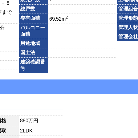
１－８
総戸数
管理組合
区まで
2
専有面積
管理形態
69.52m
管理人状
バルコニー
1分
面積
管理会社
用途地域
国土法
建築確認番
号
価格
880万円
間取
2LDK