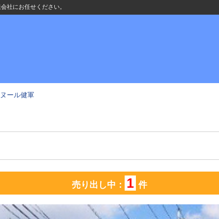
有限会社にお任せください。
ヌール健軍
1
売り出し中：
件