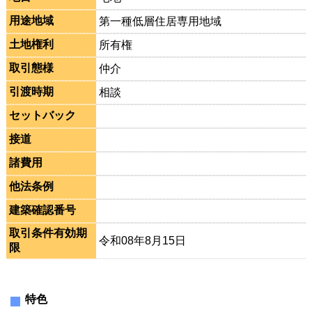
用途地域
第一種低層住居専用地域
土地権利
所有権
取引態様
仲介
引渡時期
相談
セットバック
接道
諸費用
他法条例
建築確認番号
取引条件有効期
令和08年8月15日
限
特色