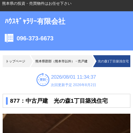
熊本県の投資・売買物件はお任せ下さい
ﾊｳｽｷﾞｬﾗﾘｰ有限会社
096-373-6673
トップページ
熊本県郡部（熊本市以外）・売戸建
光の森1丁目築浅住宅
2026/08/01 11:34:37
次回更新予定 2026年8月2日
877：中古戸建 光の森1丁目築浅住宅