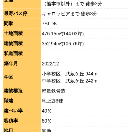
（熊本市以外）まで 徒歩3分
最寄バス停
キャロッピアまで 徒歩3分
間取
7SLDK
土地面積
476.15m²(144.03坪)
建物面積
352.94m²(106.76坪)
私道面積
築年月
2022/12
小学校区：武蔵ケ丘 944m
学区
中学校区：武蔵ケ丘 242m
建物構造
軽量鉄骨造
階建
地上2階建
建ぺい率
40％
容積率
80％
地目
宅地