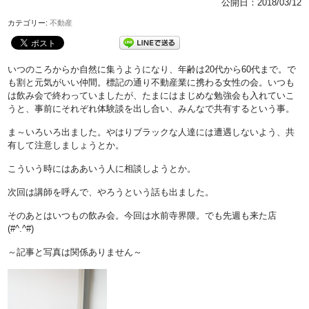
公開日：
2018/03/12
カテゴリー:
不動産
いつのころからか自然に集うようになり、年齢は20代から60代まで。で
も割と元気がいい仲間。標記の通り不動産業に携わる女性の会。いつも
は飲み会で終わっていましたが、たまにはまじめな勉強会も入れていこ
うと、事前にそれぞれ体験談を出し合い、みんなで共有するという事。
ま～いろいろ出ました。やはりブラックな人達には遭遇しないよう、共
有して注意しましょうとか。
こういう時にはああいう人に相談しようとか。
次回は講師を呼んで、やろうという話も出ました。
そのあとはいつもの飲み会。今回は水前寺界隈。でも先週も来た店
(#^.^#)
～記事と写真は関係ありません～