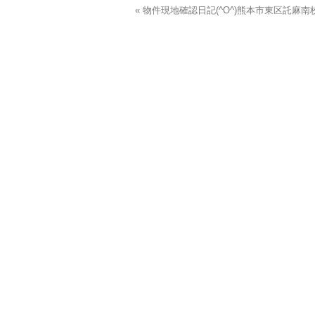
« 物件現地確認日記(^O^)熊本市東区託麻