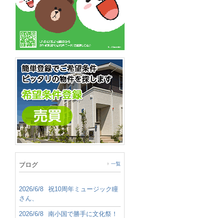
ブログ
一覧
2026/6/8
祝10周年ミュージック瞳
さん、
2026/6/8
南小国で勝手に文化祭！