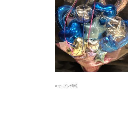
« オ-プン情報