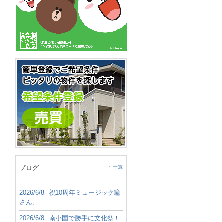
ブログ
一覧
2026/6/8
祝10周年ミュージック瞳
さん、
2026/6/8
南小国で勝手に文化祭！