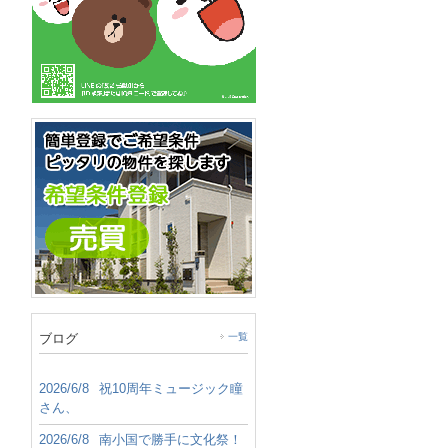
ブログ
一覧
2026/6/8
祝10周年ミュージック瞳
さん、
2026/6/8
南小国で勝手に文化祭！