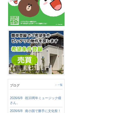
ブログ
一覧
2026/6/8
祝10周年ミュージック瞳
さん、
2026/6/8
南小国で勝手に文化祭！